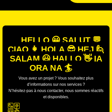
HELLO 😀
SALUT 💬
CIAO 👩
HOLA 😎
HEJ 🙋
SALAM 😃
HALLO 👋
IA
ORA NA 🏄
Vous avez un projet ? Vous souhaitez plus
d’informations sur nos services ?
N’hésitez-pas à nous contacter, nous sommes réactifs
et disponibles.