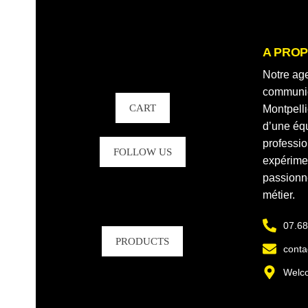
Blog
News
A PRO
Search
Notre ag
communic
CART
Montpell
d’une éq
professi
FOLLOW US
expérime
passionn
métier.
07.68
PRODUCTS
conta
Welco
SITE INTERNET VITRINE
699.00
€