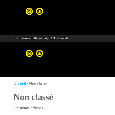
131 S Warner St Ridgecrest, CA 93555-4044
Accueil
/ Non classé
Non classé
2 résultats affichés