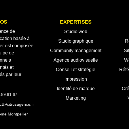
POS
EXPERTISES
ence de
Studio web
ation basée à
Studio graphique
R
ier est composée
Community management
Si
uipe de
onnels
Agence audiovisuelle
W
ntés et
Conseil et stratégie
Réfé
és par leur
Impression
Identité de marque
Cré
.89.81.67
Marketing
ct@citrusagence.fr
me Montpellier