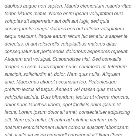
dapibus augue non sapien. Mauris elementum mauris vitae
tortor. Mauris metus. Nemo enim ipsam voluptatem quia
voluptas sit aspernatur aut odit aut fugit, sed quia
consequuntur magni dolores eos qui ratione voluptatem
sequi nesciunt. Itaque earum rerum hic tenetur a sapiente
delectus, ut aut reiciendis voluptatibus maiores alias
consequatur aut perferendis doloribus asperiores repellat.
Aliquam erat volutpat. Suspendisse nisl. Sed convallis
magna eu sem. Duis sapien nunc, commodo et, interdum
suscipit, sollicitudin et, dolor. Nam quis nulla. Aliquam
ante. Maecenas aliquet accumsan leo. Pellentesque
pretium lectus id turpis. Aenean vel massa quis mauris
vehicula lacinia. Duis bibendum, lectus ut viverra rhoncus,
dolor nunc faucibus libero, eget facilisis enim ipsum id
lacus. Lorem ipsum dolor sit amet, consectetuer adipiscing
elit. Nam quis nulla. Ut enim ad minima veniam, quis
nostrum exercitationem ullam corporis suscipit laboriosam,
nisi ut aliquid ex ea commodi consequatur? Nam libero