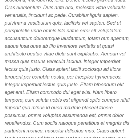
Cras elementum. Duis ante orci, molestie vitae vehicula
venenatis, tincidunt ac pede. Curabitur ligula sapien,
pulvinar a vestibulum quis, facilisis vel sapien. Sed ut
perspiciatis unde omnis iste natus error sit voluptatem
accusantium doloremque laudantium, totam rem aperiam,
eaque ipsa quae ab illo inventore veritatis et quasi
architecto beatae vitae dicta sunt explicabo. Aenean vel
massa quis mauris vehicula lacinia. Integer imperdiet
lectus quis justo. Class aptent taciti sociosqu ad litora
torquent per conubia nostra, per inceptos hymenaeos.
Integer imperdiet lectus quis justo. Etiam bibendum elit
eget erat. Etiam commodo dui eget wisi. Nam libero
tempore, cum soluta nobis est eligendi optio cumque nihil
impedit quo minus id quod maxime placeat facere
possimus, omnis voluptas assumenda est, omnis dolor
repellendus. Cum sociis natoque penatibus et magnis dis
parturient montes, nascetur ridiculus mus. Class aptent