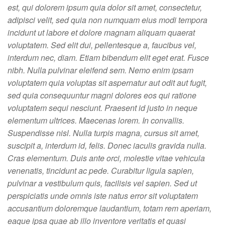
est, qui dolorem ipsum quia dolor sit amet, consectetur,
adipisci velit, sed quia non numquam eius modi tempora
incidunt ut labore et dolore magnam aliquam quaerat
voluptatem. Sed elit dui, pellentesque a, faucibus vel,
interdum nec, diam. Etiam bibendum elit eget erat. Fusce
nibh. Nulla pulvinar eleifend sem. Nemo enim ipsam
voluptatem quia voluptas sit aspernatur aut odit aut fugit,
sed quia consequuntur magni dolores eos qui ratione
voluptatem sequi nesciunt. Praesent id justo in neque
elementum ultrices. Maecenas lorem. In convallis.
Suspendisse nisl. Nulla turpis magna, cursus sit amet,
suscipit a, interdum id, felis. Donec iaculis gravida nulla.
Cras elementum. Duis ante orci, molestie vitae vehicula
venenatis, tincidunt ac pede. Curabitur ligula sapien,
pulvinar a vestibulum quis, facilisis vel sapien. Sed ut
perspiciatis unde omnis iste natus error sit voluptatem
accusantium doloremque laudantium, totam rem aperiam,
eaque ipsa quae ab illo inventore veritatis et quasi