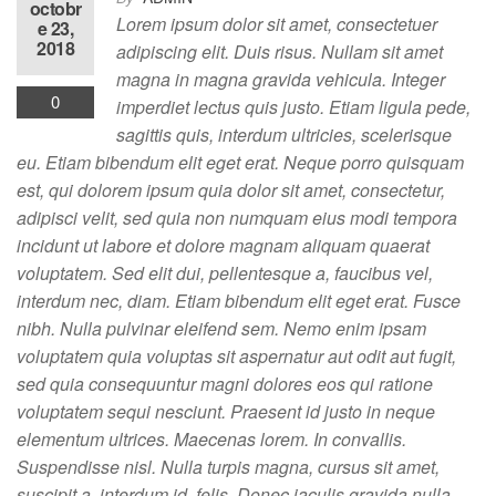
octobr
Lorem ipsum dolor sit amet, consectetuer
e 23,
2018
adipiscing elit. Duis risus. Nullam sit amet
magna in magna gravida vehicula. Integer
0
imperdiet lectus quis justo. Etiam ligula pede,
sagittis quis, interdum ultricies, scelerisque
eu. Etiam bibendum elit eget erat. Neque porro quisquam
est, qui dolorem ipsum quia dolor sit amet, consectetur,
adipisci velit, sed quia non numquam eius modi tempora
incidunt ut labore et dolore magnam aliquam quaerat
voluptatem. Sed elit dui, pellentesque a, faucibus vel,
interdum nec, diam. Etiam bibendum elit eget erat. Fusce
nibh. Nulla pulvinar eleifend sem. Nemo enim ipsam
voluptatem quia voluptas sit aspernatur aut odit aut fugit,
sed quia consequuntur magni dolores eos qui ratione
voluptatem sequi nesciunt. Praesent id justo in neque
elementum ultrices. Maecenas lorem. In convallis.
Suspendisse nisl. Nulla turpis magna, cursus sit amet,
suscipit a, interdum id, felis. Donec iaculis gravida nulla.