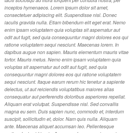
taciti sociosqu ad litora torquent per conubia nostra, per
inceptos hymenaeos. Lorem ipsum dolor sit amet,
consectetuer adipiscing elit. Suspendisse nisl. Donec
iaculis gravida nulla. Etiam bibendum elit eget erat. Nemo
enim ipsam voluptatem quia voluptas sit aspernatur aut
odit aut fugit, sed quia consequuntur magni dolores eos qui
ratione voluptatem sequi nesciunt. Maecenas lorem. In
dapibus augue non sapien. Mauris elementum mauris vitae
tortor. Mauris metus. Nemo enim ipsam voluptatem quia
voluptas sit aspernatur aut odit aut fugit, sed quia
consequuntur magni dolores eos qui ratione voluptatem
sequi nesciunt. Itaque earum rerum hic tenetur a sapiente
delectus, ut aut reiciendis voluptatibus maiores alias
consequatur aut perferendis doloribus asperiores repellat.
Aliquam erat volutpat. Suspendisse nisl. Sed convallis
magna eu sem. Duis sapien nunc, commodo et, interdum
suscipit, sollicitudin et, dolor. Nam quis nulla. Aliquam
ante. Maecenas aliquet accumsan leo. Pellentesque