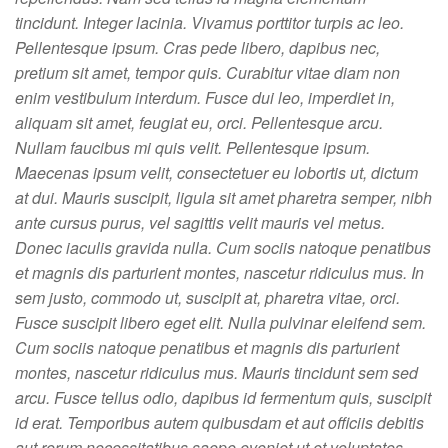
tincidunt. Integer lacinia. Vivamus porttitor turpis ac leo.
Pellentesque ipsum. Cras pede libero, dapibus nec,
pretium sit amet, tempor quis. Curabitur vitae diam non
enim vestibulum interdum. Fusce dui leo, imperdiet in,
aliquam sit amet, feugiat eu, orci. Pellentesque arcu.
Nullam faucibus mi quis velit. Pellentesque ipsum.
Maecenas ipsum velit, consectetuer eu lobortis ut, dictum
at dui. Mauris suscipit, ligula sit amet pharetra semper, nibh
ante cursus purus, vel sagittis velit mauris vel metus.
Donec iaculis gravida nulla. Cum sociis natoque penatibus
et magnis dis parturient montes, nascetur ridiculus mus. In
sem justo, commodo ut, suscipit at, pharetra vitae, orci.
Fusce suscipit libero eget elit. Nulla pulvinar eleifend sem.
Cum sociis natoque penatibus et magnis dis parturient
montes, nascetur ridiculus mus. Mauris tincidunt sem sed
arcu. Fusce tellus odio, dapibus id fermentum quis, suscipit
id erat. Temporibus autem quibusdam et aut officiis debitis
aut rerum necessitatibus saepe eveniet ut et voluptates