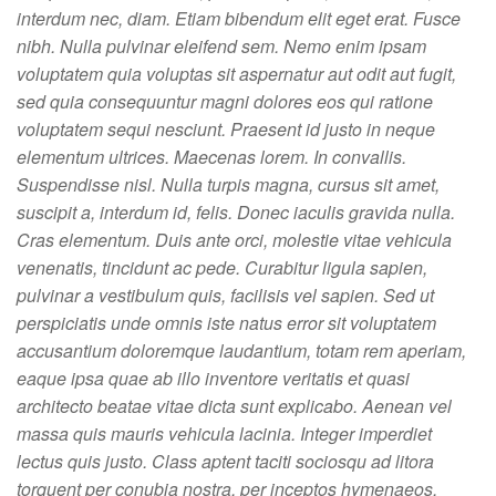
interdum nec, diam. Etiam bibendum elit eget erat. Fusce
nibh. Nulla pulvinar eleifend sem. Nemo enim ipsam
voluptatem quia voluptas sit aspernatur aut odit aut fugit,
sed quia consequuntur magni dolores eos qui ratione
voluptatem sequi nesciunt. Praesent id justo in neque
elementum ultrices. Maecenas lorem. In convallis.
Suspendisse nisl. Nulla turpis magna, cursus sit amet,
suscipit a, interdum id, felis. Donec iaculis gravida nulla.
Cras elementum. Duis ante orci, molestie vitae vehicula
venenatis, tincidunt ac pede. Curabitur ligula sapien,
pulvinar a vestibulum quis, facilisis vel sapien. Sed ut
perspiciatis unde omnis iste natus error sit voluptatem
accusantium doloremque laudantium, totam rem aperiam,
eaque ipsa quae ab illo inventore veritatis et quasi
architecto beatae vitae dicta sunt explicabo. Aenean vel
massa quis mauris vehicula lacinia. Integer imperdiet
lectus quis justo. Class aptent taciti sociosqu ad litora
torquent per conubia nostra, per inceptos hymenaeos.