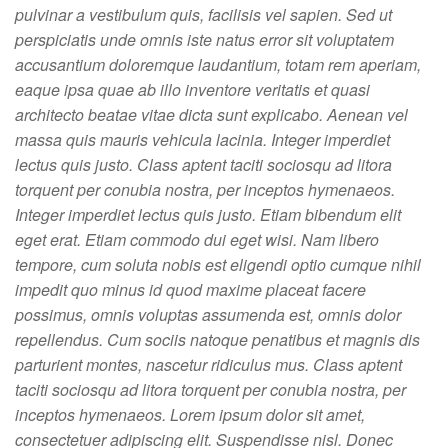
pulvinar a vestibulum quis, facilisis vel sapien. Sed ut
perspiciatis unde omnis iste natus error sit voluptatem
accusantium doloremque laudantium, totam rem aperiam,
eaque ipsa quae ab illo inventore veritatis et quasi
architecto beatae vitae dicta sunt explicabo. Aenean vel
massa quis mauris vehicula lacinia. Integer imperdiet
lectus quis justo. Class aptent taciti sociosqu ad litora
torquent per conubia nostra, per inceptos hymenaeos.
Integer imperdiet lectus quis justo. Etiam bibendum elit
eget erat. Etiam commodo dui eget wisi. Nam libero
tempore, cum soluta nobis est eligendi optio cumque nihil
impedit quo minus id quod maxime placeat facere
possimus, omnis voluptas assumenda est, omnis dolor
repellendus. Cum sociis natoque penatibus et magnis dis
parturient montes, nascetur ridiculus mus. Class aptent
taciti sociosqu ad litora torquent per conubia nostra, per
inceptos hymenaeos. Lorem ipsum dolor sit amet,
consectetuer adipiscing elit. Suspendisse nisl. Donec