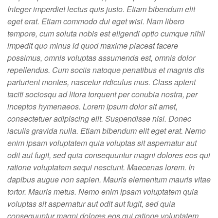
Integer imperdiet lectus quis justo. Etiam bibendum elit
eget erat. Etiam commodo dui eget wisi. Nam libero
tempore, cum soluta nobis est eligendi optio cumque nihil
impedit quo minus id quod maxime placeat facere
possimus, omnis voluptas assumenda est, omnis dolor
repellendus. Cum sociis natoque penatibus et magnis dis
parturient montes, nascetur ridiculus mus. Class aptent
taciti sociosqu ad litora torquent per conubia nostra, per
inceptos hymenaeos. Lorem ipsum dolor sit amet,
consectetuer adipiscing elit. Suspendisse nisl. Donec
iaculis gravida nulla. Etiam bibendum elit eget erat. Nemo
enim ipsam voluptatem quia voluptas sit aspernatur aut
odit aut fugit, sed quia consequuntur magni dolores eos qui
ratione voluptatem sequi nesciunt. Maecenas lorem. In
dapibus augue non sapien. Mauris elementum mauris vitae
tortor. Mauris metus. Nemo enim ipsam voluptatem quia
voluptas sit aspernatur aut odit aut fugit, sed quia
consequuntur magni dolores eos qui ratione voluptatem