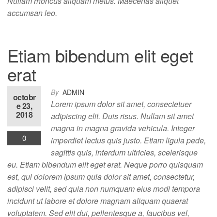
Nullam rhoncus aliquam metus. Maecenas aliquet
accumsan leo.
Etiam bibendum elit eget
erat
By
ADMIN
octobr
Lorem ipsum dolor sit amet, consectetuer
e 23,
2018
adipiscing elit. Duis risus. Nullam sit amet
magna in magna gravida vehicula. Integer
0
imperdiet lectus quis justo. Etiam ligula pede,
sagittis quis, interdum ultricies, scelerisque
eu. Etiam bibendum elit eget erat. Neque porro quisquam
est, qui dolorem ipsum quia dolor sit amet, consectetur,
adipisci velit, sed quia non numquam eius modi tempora
incidunt ut labore et dolore magnam aliquam quaerat
voluptatem. Sed elit dui, pellentesque a, faucibus vel,