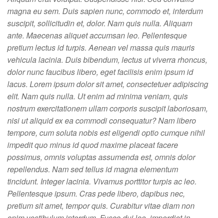
magna eu sem. Duis sapien nunc, commodo et, interdum
suscipit, sollicitudin et, dolor. Nam quis nulla. Aliquam
ante. Maecenas aliquet accumsan leo. Pellentesque
pretium lectus id turpis. Aenean vel massa quis mauris
vehicula lacinia. Duis bibendum, lectus ut viverra rhoncus,
dolor nunc faucibus libero, eget facilisis enim ipsum id
lacus. Lorem ipsum dolor sit amet, consectetuer adipiscing
elit. Nam quis nulla. Ut enim ad minima veniam, quis
nostrum exercitationem ullam corporis suscipit laboriosam,
nisi ut aliquid ex ea commodi consequatur? Nam libero
tempore, cum soluta nobis est eligendi optio cumque nihil
impedit quo minus id quod maxime placeat facere
possimus, omnis voluptas assumenda est, omnis dolor
repellendus. Nam sed tellus id magna elementum
tincidunt. Integer lacinia. Vivamus porttitor turpis ac leo.
Pellentesque ipsum. Cras pede libero, dapibus nec,
pretium sit amet, tempor quis. Curabitur vitae diam non
enim vestibulum interdum. Fusce dui leo, imperdiet in,