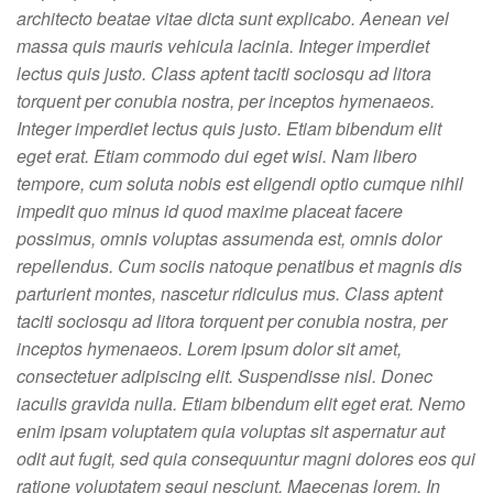
architecto beatae vitae dicta sunt explicabo. Aenean vel
massa quis mauris vehicula lacinia. Integer imperdiet
lectus quis justo. Class aptent taciti sociosqu ad litora
torquent per conubia nostra, per inceptos hymenaeos.
Integer imperdiet lectus quis justo. Etiam bibendum elit
eget erat. Etiam commodo dui eget wisi. Nam libero
tempore, cum soluta nobis est eligendi optio cumque nihil
impedit quo minus id quod maxime placeat facere
possimus, omnis voluptas assumenda est, omnis dolor
repellendus. Cum sociis natoque penatibus et magnis dis
parturient montes, nascetur ridiculus mus. Class aptent
taciti sociosqu ad litora torquent per conubia nostra, per
inceptos hymenaeos. Lorem ipsum dolor sit amet,
consectetuer adipiscing elit. Suspendisse nisl. Donec
iaculis gravida nulla. Etiam bibendum elit eget erat. Nemo
enim ipsam voluptatem quia voluptas sit aspernatur aut
odit aut fugit, sed quia consequuntur magni dolores eos qui
ratione voluptatem sequi nesciunt. Maecenas lorem. In