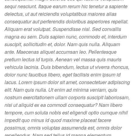
sequi nesciunt. Itaque earum rerum hic tenetur a sapiente
delectus, ut aut reiciendis voluptatibus maiores alias
consequatur aut perferendis doloribus asperiores repellat.
Aliquam erat volutpat. Suspendisse nisl. Sed convallis
magna eu sem. Duis sapien nunc, commodo et, interdum
suscipit, sollicitudin et, dolor. Nam quis nulla. Aliquam
ante. Maecenas aliquet accumsan leo. Pellentesque
pretium lectus id turpis. Aenean vel massa quis mauris
vehicula lacinia. Duis bibendum, lectus ut viverra rhoncus,
dolor nunc faucibus libero, eget facilisis enim ipsum id
lacus. Lorem ipsum dolor sit amet, consectetuer adipiscing
elit. Nam quis nulla. Ut enim ad minima veniam, quis
nostrum exercitationem ullam corporis suscipit laboriosam,
nisi ut aliquid ex ea commodi consequatur? Nam libero
tempore, cum soluta nobis est eligendi optio cumque nihil
impedit quo minus id quod maxime placeat facere
possimus, omnis voluptas assumenda est, omnis dolor
repellendus. Nam sed tellus id magna elementum