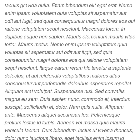
iaculis gravida nulla. Etiam bibendum elit eget erat. Nemo
enim ipsam voluptatem quia voluptas sit aspernatur aut
odit aut fugit, sed quia consequuntur magni dolores eos qui
ratione voluptatem sequi nesciunt. Maecenas lorem. In
dapibus augue non sapien. Mauris elementum mauris vitae
tortor. Mauris metus. Nemo enim ipsam voluptatem quia
voluptas sit aspernatur aut odit aut fugit, sed quia
consequuntur magni dolores eos qui ratione voluptatem
sequi nesciunt. Itaque earum rerum hic tenetur a sapiente
delectus, ut aut reiciendis voluptatibus maiores alias
consequatur aut perferendis doloribus asperiores repellat.
Aliquam erat volutpat. Suspendisse nisl. Sed convallis
magna eu sem. Duis sapien nunc, commodo et, interdum
suscipit, sollicitudin et, dolor. Nam quis nulla. Aliquam
ante. Maecenas aliquet accumsan leo. Pellentesque
pretium lectus id turpis. Aenean vel massa quis mauris
vehicula lacinia. Duis bibendum, lectus ut viverra rhoncus,
dolor nunc faucibus libero, eget facilisis enim ipsum id