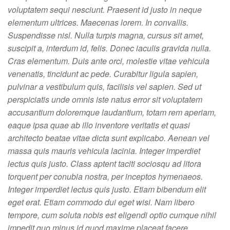
voluptatem sequi nesciunt. Praesent id justo in neque
elementum ultrices. Maecenas lorem. In convallis.
Suspendisse nisl. Nulla turpis magna, cursus sit amet,
suscipit a, interdum id, felis. Donec iaculis gravida nulla.
Cras elementum. Duis ante orci, molestie vitae vehicula
venenatis, tincidunt ac pede. Curabitur ligula sapien,
pulvinar a vestibulum quis, facilisis vel sapien. Sed ut
perspiciatis unde omnis iste natus error sit voluptatem
accusantium doloremque laudantium, totam rem aperiam,
eaque ipsa quae ab illo inventore veritatis et quasi
architecto beatae vitae dicta sunt explicabo. Aenean vel
massa quis mauris vehicula lacinia. Integer imperdiet
lectus quis justo. Class aptent taciti sociosqu ad litora
torquent per conubia nostra, per inceptos hymenaeos.
Integer imperdiet lectus quis justo. Etiam bibendum elit
eget erat. Etiam commodo dui eget wisi. Nam libero
tempore, cum soluta nobis est eligendi optio cumque nihil
impedit quo minus id quod maxime placeat facere