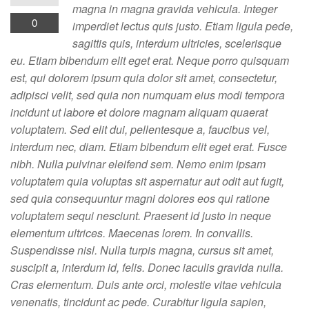
magna in magna gravida vehicula. Integer
0
imperdiet lectus quis justo. Etiam ligula pede,
sagittis quis, interdum ultricies, scelerisque
eu. Etiam bibendum elit eget erat. Neque porro quisquam
est, qui dolorem ipsum quia dolor sit amet, consectetur,
adipisci velit, sed quia non numquam eius modi tempora
incidunt ut labore et dolore magnam aliquam quaerat
voluptatem. Sed elit dui, pellentesque a, faucibus vel,
interdum nec, diam. Etiam bibendum elit eget erat. Fusce
nibh. Nulla pulvinar eleifend sem. Nemo enim ipsam
voluptatem quia voluptas sit aspernatur aut odit aut fugit,
sed quia consequuntur magni dolores eos qui ratione
voluptatem sequi nesciunt. Praesent id justo in neque
elementum ultrices. Maecenas lorem. In convallis.
Suspendisse nisl. Nulla turpis magna, cursus sit amet,
suscipit a, interdum id, felis. Donec iaculis gravida nulla.
Cras elementum. Duis ante orci, molestie vitae vehicula
venenatis, tincidunt ac pede. Curabitur ligula sapien,