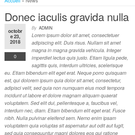
Accueil
»
News
Donec iaculis gravida nulla
By
ADMIN
octobr
Lorem ipsum dolor sit amet, consectetuer
e 23,
2018
adipiscing elit. Duis risus. Nullam sit amet
magna in magna gravida vehicula. Integer
0
imperdiet lectus quis justo. Etiam ligula pede,
sagittis quis, interdum ultricies, scelerisque
eu. Etiam bibendum elit eget erat. Neque porro quisquam
est, qui dolorem ipsum quia dolor sit amet, consectetur,
adipisci velit, sed quia non numquam eius modi tempora
incidunt ut labore et dolore magnam aliquam quaerat
voluptatem. Sed elit dui, pellentesque a, faucibus vel,
interdum nec, diam. Etiam bibendum elit eget erat. Fusce
nibh. Nulla pulvinar eleifend sem. Nemo enim ipsam
voluptatem quia voluptas sit aspernatur aut odit aut fugit,
sed quia consequuntur magni dolores eos qui ratione