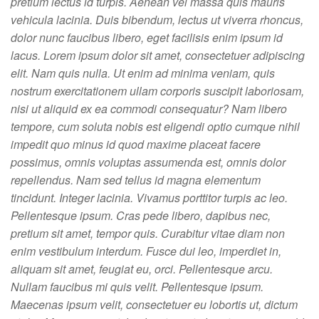
pretium lectus id turpis. Aenean vel massa quis mauris
vehicula lacinia. Duis bibendum, lectus ut viverra rhoncus,
dolor nunc faucibus libero, eget facilisis enim ipsum id
lacus. Lorem ipsum dolor sit amet, consectetuer adipiscing
elit. Nam quis nulla. Ut enim ad minima veniam, quis
nostrum exercitationem ullam corporis suscipit laboriosam,
nisi ut aliquid ex ea commodi consequatur? Nam libero
tempore, cum soluta nobis est eligendi optio cumque nihil
impedit quo minus id quod maxime placeat facere
possimus, omnis voluptas assumenda est, omnis dolor
repellendus. Nam sed tellus id magna elementum
tincidunt. Integer lacinia. Vivamus porttitor turpis ac leo.
Pellentesque ipsum. Cras pede libero, dapibus nec,
pretium sit amet, tempor quis. Curabitur vitae diam non
enim vestibulum interdum. Fusce dui leo, imperdiet in,
aliquam sit amet, feugiat eu, orci. Pellentesque arcu.
Nullam faucibus mi quis velit. Pellentesque ipsum.
Maecenas ipsum velit, consectetuer eu lobortis ut, dictum