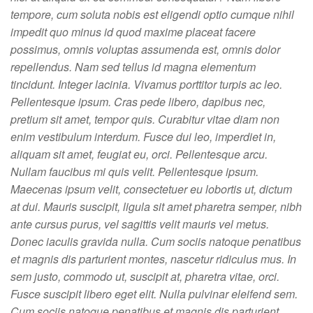
tempore, cum soluta nobis est eligendi optio cumque nihil
impedit quo minus id quod maxime placeat facere
possimus, omnis voluptas assumenda est, omnis dolor
repellendus. Nam sed tellus id magna elementum
tincidunt. Integer lacinia. Vivamus porttitor turpis ac leo.
Pellentesque ipsum. Cras pede libero, dapibus nec,
pretium sit amet, tempor quis. Curabitur vitae diam non
enim vestibulum interdum. Fusce dui leo, imperdiet in,
aliquam sit amet, feugiat eu, orci. Pellentesque arcu.
Nullam faucibus mi quis velit. Pellentesque ipsum.
Maecenas ipsum velit, consectetuer eu lobortis ut, dictum
at dui. Mauris suscipit, ligula sit amet pharetra semper, nibh
ante cursus purus, vel sagittis velit mauris vel metus.
Donec iaculis gravida nulla. Cum sociis natoque penatibus
et magnis dis parturient montes, nascetur ridiculus mus. In
sem justo, commodo ut, suscipit at, pharetra vitae, orci.
Fusce suscipit libero eget elit. Nulla pulvinar eleifend sem.
Cum sociis natoque penatibus et magnis dis parturient