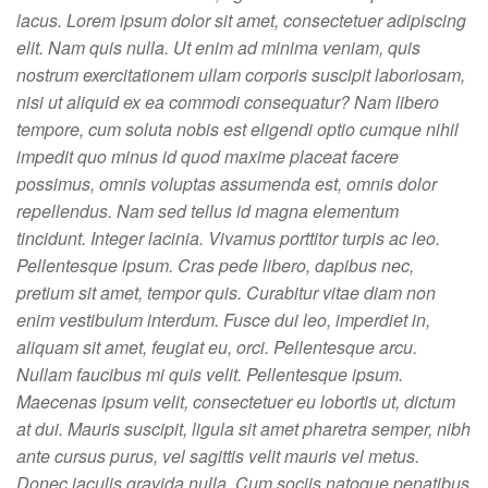
lacus. Lorem ipsum dolor sit amet, consectetuer adipiscing
elit. Nam quis nulla. Ut enim ad minima veniam, quis
nostrum exercitationem ullam corporis suscipit laboriosam,
nisi ut aliquid ex ea commodi consequatur? Nam libero
tempore, cum soluta nobis est eligendi optio cumque nihil
impedit quo minus id quod maxime placeat facere
possimus, omnis voluptas assumenda est, omnis dolor
repellendus. Nam sed tellus id magna elementum
tincidunt. Integer lacinia. Vivamus porttitor turpis ac leo.
Pellentesque ipsum. Cras pede libero, dapibus nec,
pretium sit amet, tempor quis. Curabitur vitae diam non
enim vestibulum interdum. Fusce dui leo, imperdiet in,
aliquam sit amet, feugiat eu, orci. Pellentesque arcu.
Nullam faucibus mi quis velit. Pellentesque ipsum.
Maecenas ipsum velit, consectetuer eu lobortis ut, dictum
at dui. Mauris suscipit, ligula sit amet pharetra semper, nibh
ante cursus purus, vel sagittis velit mauris vel metus.
Donec iaculis gravida nulla. Cum sociis natoque penatibus